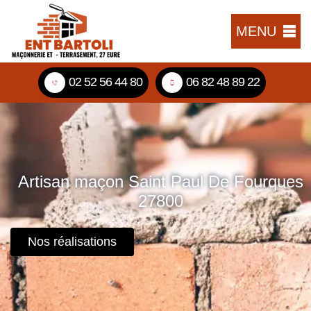
MENU
02 52 56 44 80
06 82 48 89 22
Artisan maçon Saint Paul De Fourques
27800
Nos réalisations