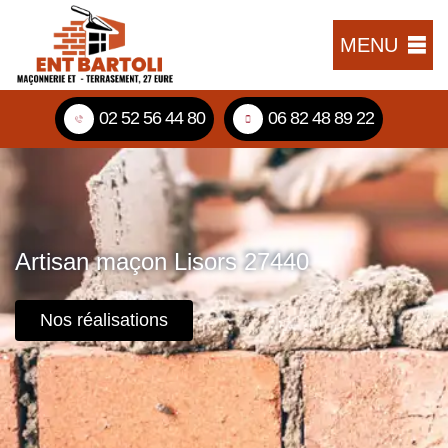
MENU
02 52 56 44 80
06 82 48 89 22
Artisan maçon Lisors 27440
Nos réalisations