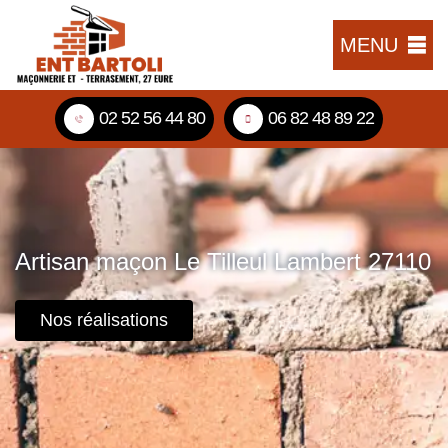
MENU
02 52 56 44 80
06 82 48 89 22
Artisan maçon Le Tilleul Lambert 27110
Nos réalisations