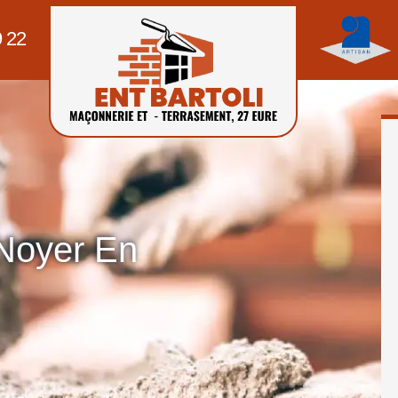
9 22
Noyer En