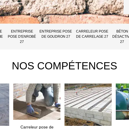
E
ENTREPRISE
ENTREPRISE POSE
CARRELEUR POSE
BÉTON
IE
POSE D'ENROBÉ
DE GOUDRON 27
DE CARRELAGE 27
DÉSACTI
27
27
NOS COMPÉTENCES
Carreleur pose de