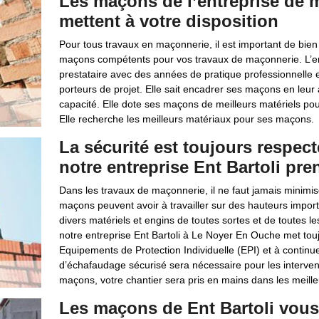
Les maçons de l’entreprise de m
mettent à votre disposition
Pour tous travaux en maçonnerie, il est important de bien c
maçons compétents pour vos travaux de maçonnerie. L’ent
prestataire avec des années de pratique professionnelle et 
porteurs de projet. Elle sait encadrer ses maçons en leu
capacité. Elle dote ses maçons de meilleurs matériels pour 
Elle recherche les meilleurs matériaux pour ses maçons.
La sécurité est toujours respe
notre entreprise Ent Bartoli pr
Dans les travaux de maçonnerie, il ne faut jamais minimiser
maçons peuvent avoir à travailler sur des hauteurs import
divers matériels et engins de toutes sortes et de toutes les
notre entreprise Ent Bartoli à Le Noyer En Ouche met tou
Equipements de Protection Individuelle (EPI) et à continuel
d’échafaudage sécurisé sera nécessaire pour les intervent
maçons, votre chantier sera pris en mains dans les meille
Les maçons de Ent Bartoli vous 