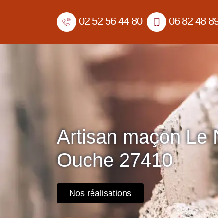
02 52 56 44 80
06 82 48 8
Artisan maçon Le 
Ouche 27410
Nos réalisations