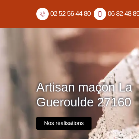
02 52 56 44 80
06 82 48 8
Artisan maçon La
Gueroulde 27160
Nos réalisations