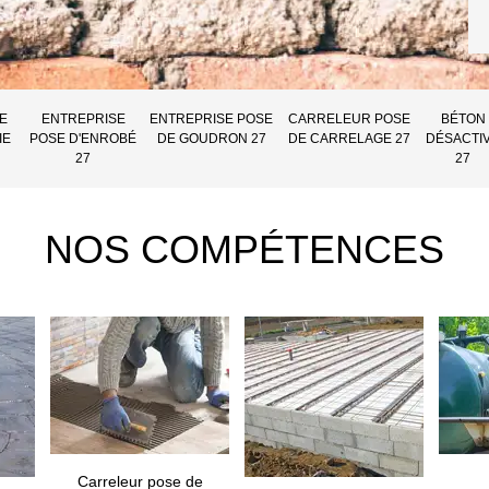
E
ENTREPRISE
ENTREPRISE POSE
CARRELEUR POSE
BÉTON
IE
POSE D'ENROBÉ
DE GOUDRON 27
DE CARRELAGE 27
DÉSACTI
27
27
NOS COMPÉTENCES
Carreleur pose de