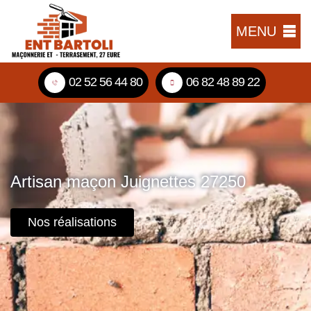
MENU
02 52 56 44 80
06 82 48 89 22
Artisan maçon Juignettes 27250
Nos réalisations