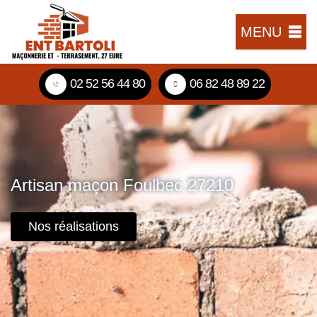
MENU
02 52 56 44 80
06 82 48 89 22
Artisan maçon Foulbec 27210
Nos réalisations