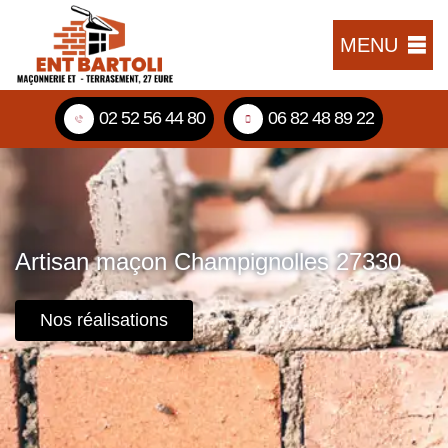
MENU
02 52 56 44 80
06 82 48 89 22
Artisan maçon Champignolles 27330
Nos réalisations