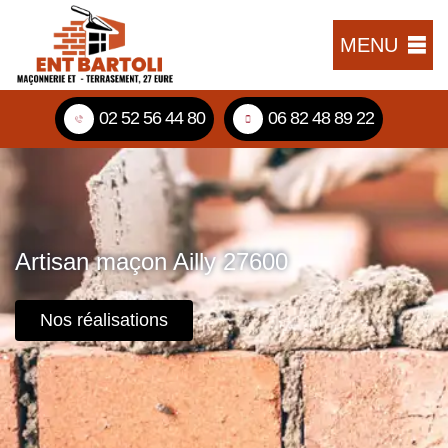
MENU
02 52 56 44 80
06 82 48 89 22
Artisan maçon Ailly 27600
Nos réalisations