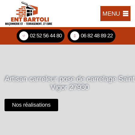
MENU
02 52 56 44 80
06 82 48 89 22
Artisan carreleur pose de carrelage Saint
Vigor 27930
Nos réalisations