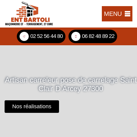
MENU
02 52 56 44 80
06 82 48 89 22
Artisan carreleur pose de carrelage Saint
Clair D Arcey 27300
Nos réalisations