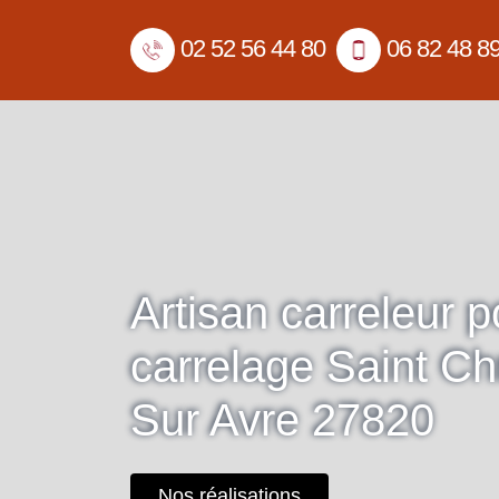
02 52 56 44 80
06 82 48 8
Artisan carreleur 
carrelage Saint Ch
Sur Avre 27820
Nos réalisations