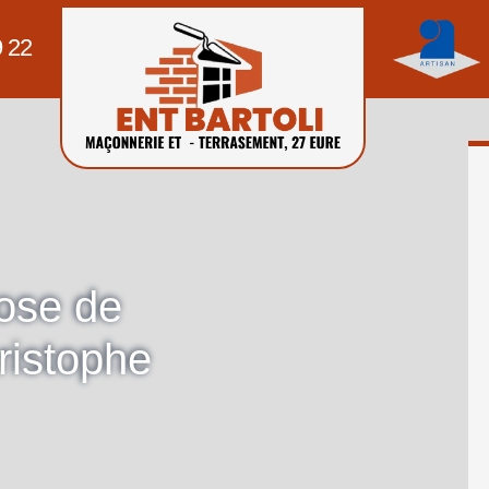
9 22
pose de
ristophe