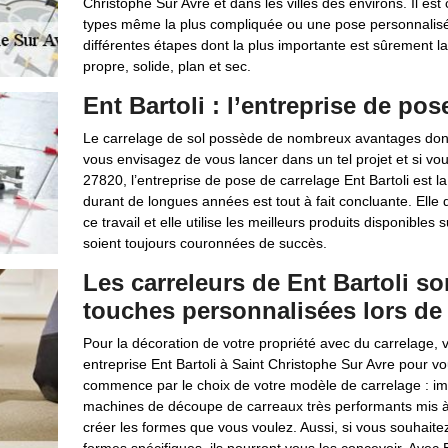
Christophe Sur Avre et dans les villes des environs. Il est
types même la plus compliquée ou une pose personnalisée.
différentes étapes dont la plus importante est sûrement la 
propre, solide, plan et sec.
Ent Bartoli : l’entreprise de po
Le carrelage de sol possède de nombreux avantages dont la
vous envisagez de vous lancer dans un tel projet et si vo
27820, l’entreprise de pose de carrelage Ent Bartoli est 
durant de longues années est tout à fait concluante. Elle 
ce travail et elle utilise les meilleurs produits disponibles
soient toujours couronnées de succès.
Les carreleurs de Ent Bartoli s
touches personnalisées lors de 
Pour la décoration de votre propriété avec du carrelage, 
entreprise Ent Bartoli à Saint Christophe Sur Avre pour vo
commence par le choix de votre modèle de carrelage : imita
machines de découpe de carreaux très performants mis à l
créer les formes que vous voulez. Aussi, si vous souhait