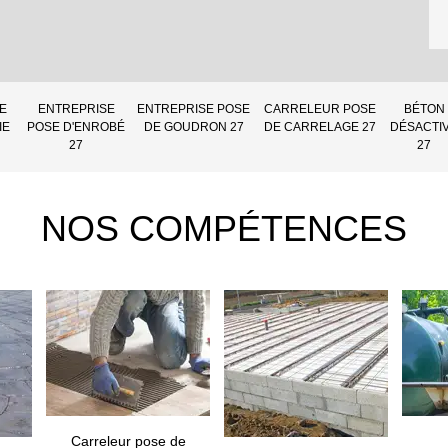
E
ENTREPRISE
ENTREPRISE POSE
CARRELEUR POSE
BÉTON
IE
POSE D'ENROBÉ
DE GOUDRON 27
DE CARRELAGE 27
DÉSACTI
27
27
NOS COMPÉTENCES
Carreleur pose de