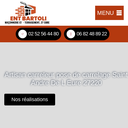
MENU
02 52 56 44 80
06 82 48 89 22
Artisan carreleur pose de carrelage Saint
Andre De L Eure 27220
Nos réalisations