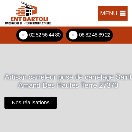
MENU
02 52 56 44 80
06 82 48 89 22
Artisan carreleur pose de carrelage Saint
Amand Des Hautes Terre 27370
Nos réalisations