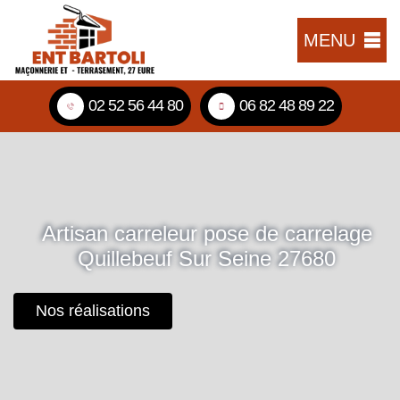
MENU
02 52 56 44 80
06 82 48 89 22
Artisan carreleur pose de carrelage
Quillebeuf Sur Seine 27680
Nos réalisations