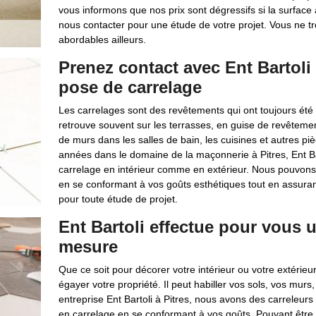
vous informons que nos prix sont dégressifs si la surface à
nous contacter pour une étude de votre projet. Vous ne tr
abordables ailleurs.
Prenez contact avec Ent Bartoli
pose de carrelage
Les carrelages sont des revêtements qui ont toujours été 
retrouve souvent sur les terrasses, en guise de revêtemen
de murs dans les salles de bain, les cuisines et autres p
années dans le domaine de la maçonnerie à Pitres, Ent Ba
carrelage en intérieur comme en extérieur. Nous pouvons 
en se conformant à vos goûts esthétiques tout en assuran
pour toute étude de projet.
Ent Bartoli effectue pour vous 
mesure
Que ce soit pour décorer votre intérieur ou votre extérieu
égayer votre propriété. Il peut habiller vos sols, vos murs
entreprise Ent Bartoli à Pitres, nous avons des carreleur
en carrelage en se conformant à vos goûts. Pouvant être 