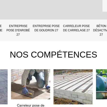
E
ENTREPRISE
ENTREPRISE POSE
CARRELEUR POSE
BÉTON
IE
POSE D'ENROBÉ
DE GOUDRON 27
DE CARRELAGE 27
DÉSACTI
27
27
NOS COMPÉTENCES
Carreleur pose de