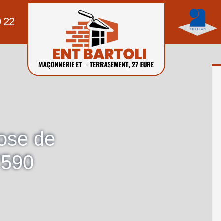
9 22
pose de
7590