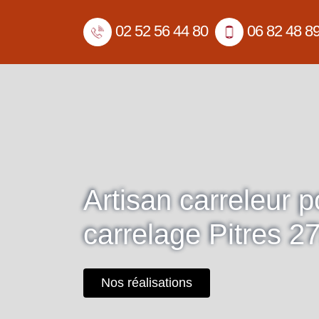
02 52 56 44 80
06 82 48 8
Artisan carreleur 
carrelage Pitres 2
Nos réalisations