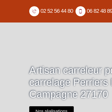
02 52 56 44 80
06 82 48 8
Artisan carreleur 
carrelage Perriers
Campagne 27170
Nos réalisations