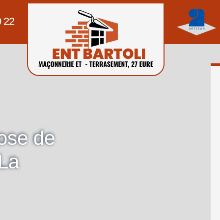
9 22
pose de
 La