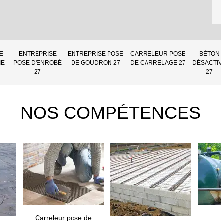
E
ENTREPRISE
ENTREPRISE POSE
CARRELEUR POSE
BÉTON
IE
POSE D'ENROBÉ
DE GOUDRON 27
DE CARRELAGE 27
DÉSACTI
27
27
NOS COMPÉTENCES
Carreleur pose de