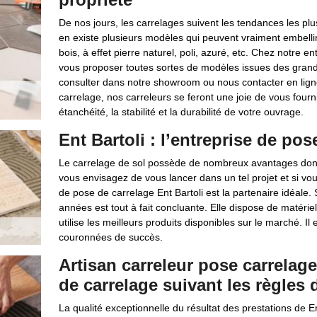
De nos jours, les carrelages suivent les tendances les p
en existe plusieurs modèles qui peuvent vraiment embellir 
bois, à effet pierre naturel, poli, azuré, etc. Chez notre 
vous proposer toutes sortes de modèles issues des grand
consulter dans notre showroom ou nous contacter en ligne
carrelage, nos carreleurs se feront une joie de vous fourni
étanchéité, la stabilité et la durabilité de votre ouvrage.
Ent Bartoli : l’entreprise de po
Le carrelage de sol possède de nombreux avantages dont la
vous envisagez de vous lancer dans un tel projet et si vou
de pose de carrelage Ent Bartoli est la partenaire idéal
années est tout à fait concluante. Elle dispose de matériels
utilise les meilleurs produits disponibles sur le marché. Il
couronnées de succès.
Artisan carreleur pose carrelage
de carrelage suivant les règles d
La qualité exceptionnelle du résultat des prestations de E