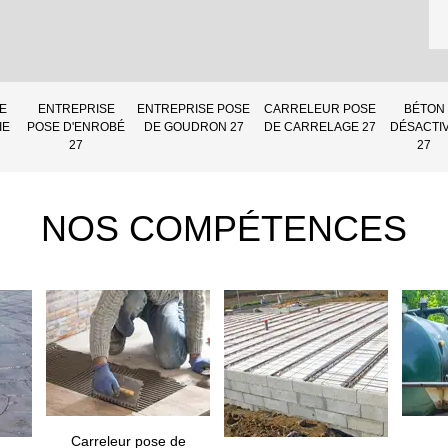
E
ENTREPRISE
ENTREPRISE POSE
CARRELEUR POSE
BÉTON
IE
POSE D'ENROBÉ
DE GOUDRON 27
DE CARRELAGE 27
DÉSACTI
27
27
NOS COMPÉTENCES
Carreleur pose de