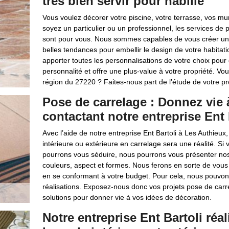
très bien servir pour habille
Vous voulez décorer votre piscine, votre terrasse, vos mu
soyez un particulier ou un professionnel, les services de 
sont pour vous. Nous sommes capables de vous créer une 
belles tendances pour embellir le design de votre habitat
apporter toutes les personnalisations de votre choix pour 
personnalité et offre une plus-value à votre propriété. Vo
région du 27220 ? Faites-nous part de l’étude de votre pr
Pose de carrelage : Donnez vie 
contactant notre entreprise Ent 
Avec l’aide de notre entreprise Ent Bartoli à Les Authieu
intérieure ou extérieure en carrelage sera une réalité. Si
pourrons vous séduire, nous pourrons vous présenter nos 
couleurs, aspect et formes. Nous ferons en sorte de vous 
en se conformant à votre budget. Pour cela, nous pouvo
réalisations. Exposez-nous donc vos projets pose de carr
solutions pour donner vie à vos idées de décoration.
Notre entreprise Ent Bartoli réa