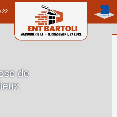
9 22
pose de
ieux