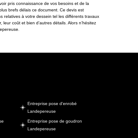
avoir pris connaissance de vos besoins et de la
 plus brefs délais ce document. Ce devis est
s relatives à votre dessein tel les différents travaux
, leur coût et bien d’autres détails. Alors n’hésitez
depereuse.
Entreprise pose d'enrobé
Landepereuse
se
Entreprise pose de goudron
Landepereuse