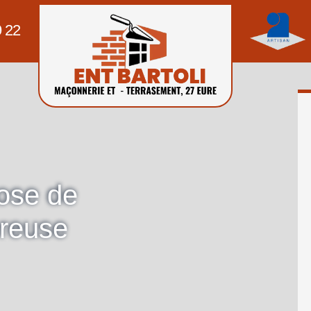
9 22
pose de
ereuse