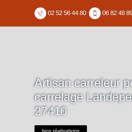
02 52 56 44 80
06 82 48 8
Artisan carreleur 
carrelage Landep
27410
Nos réalisations