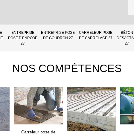
E
ENTREPRISE
ENTREPRISE POSE
CARRELEUR POSE
BÉTON
IE
POSE D'ENROBÉ
DE GOUDRON 27
DE CARRELAGE 27
DÉSACTI
27
27
NOS COMPÉTENCES
Carreleur pose de