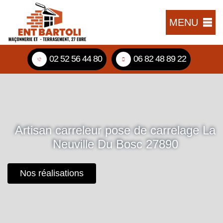
MENU
02 52 56 44 80
06 82 48 89 22
Artisan carreleur pose de carrelage La
Neuville Du Bosc 27890
Nos réalisations