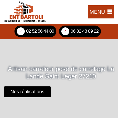
MENU
02 52 56 44 80
06 82 48 89 22
Artisan carreleur pose de carrelage La
Lande Saint Leger 27210
Nos réalisations