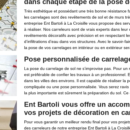
dans chaque étape de la pose d
Très esthétique et possédant une très bonne résistance fa
les carrelages sont des revêtements de sol et de murs trè
entreprise Ent Bartoli à La Croisille vous propose des ser
à réaliser. Nos carreleurs sont de vrais experts dans le
revêtements décoratifs avec précision et en respectant les
d’infiltrations d’eau dans vos structures. Avec le savoir-
la pose de vos carrelages en intérieur ou en extérieur sera
Pose personnalisée de carrelage 
La pose du carrelage de sol ne s’improvise pas. Pour un ré
est préférable de confier les travaux à un professionnel. E
dans les villes des environs. Il est capable de réaliser l
compliquée ou une pose personnalisée. Vous serez ravis d
la plus importante est sûrement la préparation du sol. Ce de
Ent Bartoli vous offre un acco
vos projets de décoration en ca
Pour vous garantir un meilleur rendu final pour vos proj
des carreleurs de notre entreprise Ent Bartoli à La Croisi