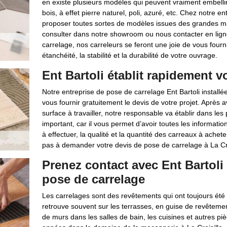
en existe plusieurs modèles qui peuvent vraiment embellir 
bois, à effet pierre naturel, poli, azuré, etc. Chez notre e
proposer toutes sortes de modèles issues des grandes ma
consulter dans notre showroom ou nous contacter en ligne
carrelage, nos carreleurs se feront une joie de vous fourni
étanchéité, la stabilité et la durabilité de votre ouvrage.
Ent Bartoli établit rapidement v
Notre entreprise de pose de carrelage Ent Bartoli installée 
vous fournir gratuitement le devis de votre projet. Après 
surface à travailler, notre responsable va établir dans les
important, car il vous permet d’avoir toutes les information
à effectuer, la qualité et la quantité des carreaux à acheter
pas à demander votre devis de pose de carrelage à La Cro
Prenez contact avec Ent Bartoli
pose de carrelage
Les carrelages sont des revêtements qui ont toujours été 
retrouve souvent sur les terrasses, en guise de revêtemen
de murs dans les salles de bain, les cuisines et autres p