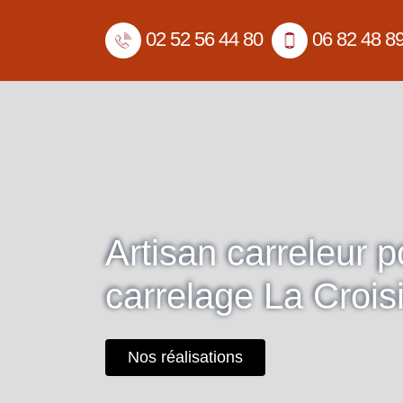
02 52 56 44 80
06 82 48 8
Artisan carreleur 
carrelage La Crois
Nos réalisations