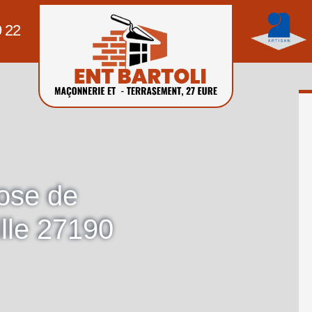
9 22
pose de
ille 27190