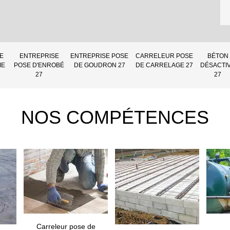
E
ENTREPRISE
ENTREPRISE POSE
CARRELEUR POSE
BÉTON
IE
POSE D'ENROBÉ
DE GOUDRON 27
DE CARRELAGE 27
DÉSACTI
27
27
NOS COMPÉTENCES
Carreleur pose de