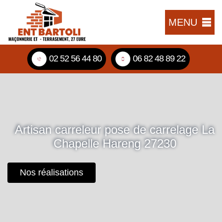
MENU
02 52 56 44 80
06 82 48 89 22
Artisan carreleur pose de carrelage La
Chapelle Hareng 27230
Nos réalisations