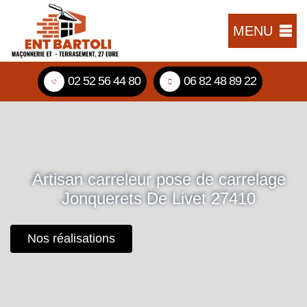
MENU
02 52 56 44 80
06 82 48 89 22
Artisan carreleur pose de carrelage
Jonquerets De Livet 27410
Nos réalisations