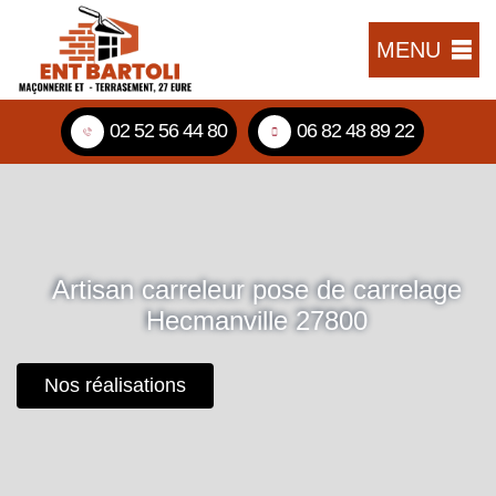
MENU
02 52 56 44 80
06 82 48 89 22
Artisan carreleur pose de carrelage
Hecmanville 27800
Nos réalisations