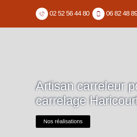
02 52 56 44 80
06 82 48 8
Artisan carreleur 
carrelage Haricour
Nos réalisations