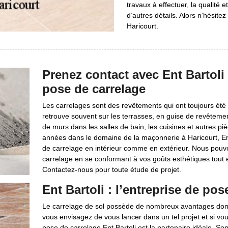
travaux à effectuer, la qualité e
d’autres détails. Alors n’hésit
Haricourt.
Prenez contact avec Ent Bartoli
pose de carrelage
Les carrelages sont des revêtements qui ont toujours été 
retrouve souvent sur les terrasses, en guise de revêtemen
de murs dans les salles de bain, les cuisines et autres p
années dans le domaine de la maçonnerie à Haricourt, Ent
de carrelage en intérieur comme en extérieur. Nous pouvo
carrelage en se conformant à vos goûts esthétiques tout e
Contactez-nous pour toute étude de projet.
Ent Bartoli : l’entreprise de po
Le carrelage de sol possède de nombreux avantages dont la
vous envisagez de vous lancer dans un tel projet et si vou
pose de carrelage Ent Bartoli est la partenaire idéale. 