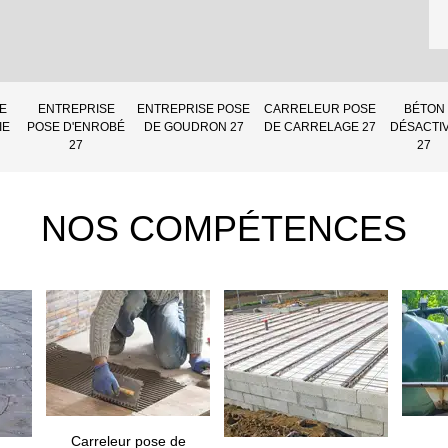
E
ENTREPRISE
ENTREPRISE POSE
CARRELEUR POSE
BÉTON
IE
POSE D'ENROBÉ
DE GOUDRON 27
DE CARRELAGE 27
DÉSACTI
27
27
NOS COMPÉTENCES
Carreleur pose de