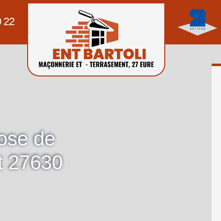
9 22
pose de
t 27630