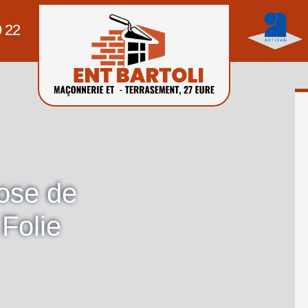
9 22
pose de
 Folie