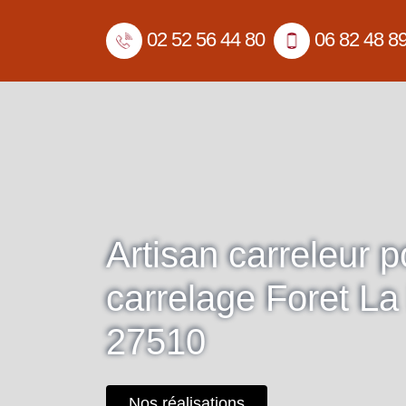
02 52 56 44 80
06 82 48 8
Artisan carreleur 
carrelage Foret La
27510
Nos réalisations