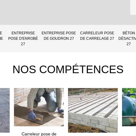
E
ENTREPRISE
ENTREPRISE POSE
CARRELEUR POSE
BÉTON
IE
POSE D'ENROBÉ
DE GOUDRON 27
DE CARRELAGE 27
DÉSACTI
27
27
NOS COMPÉTENCES
Carreleur pose de