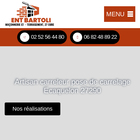
MENU
02 52 56 44 80
06 82 48 89 22
Artisan carreleur pose de carrelage
Ecaquelon 27290
Nos réalisations