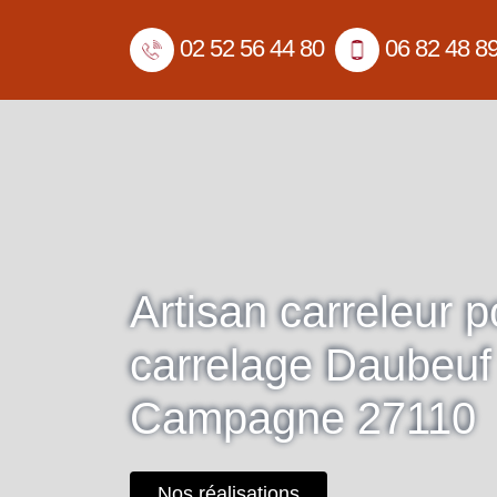
02 52 56 44 80
06 82 48 8
Artisan carreleur 
carrelage Daubeuf
Campagne 27110
Nos réalisations