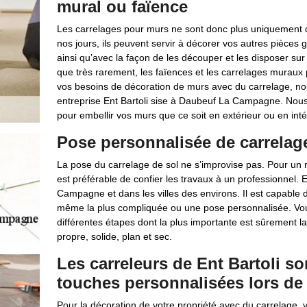
mural ou faïence
Les carrelages pour murs ne sont donc plus uniquement de
nos jours, ils peuvent servir à décorer vos autres pièces
ainsi qu’avec la façon de les découper et les disposer sur 
que très rarement, les faïences et les carrelages muraux
vos besoins de décoration de murs avec du carrelage, 
entreprise Ent Bartoli sise à Daubeuf La Campagne. Nous
pour embellir vos murs que ce soit en extérieur ou en inté
Pose personnalisée de carrelage 
La pose du carrelage de sol ne s’improvise pas. Pour un ré
est préférable de confier les travaux à un professionnel.
Campagne et dans les villes des environs. Il est capable d
même la plus compliquée ou une pose personnalisée. Vous 
différentes étapes dont la plus importante est sûrement la 
propre, solide, plan et sec.
Les carreleurs de Ent Bartoli s
touches personnalisées lors de 
Pour la décoration de votre propriété avec du carrelage, 