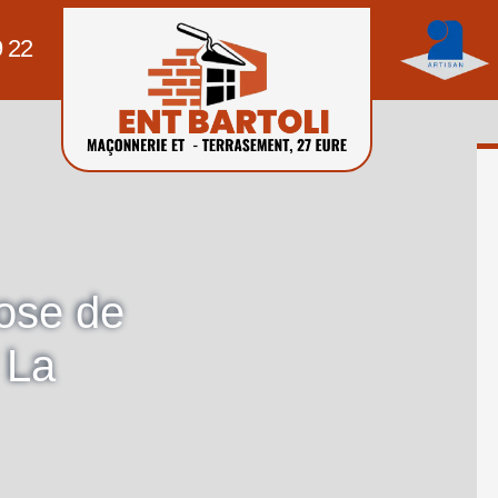
9 22
pose de
 La