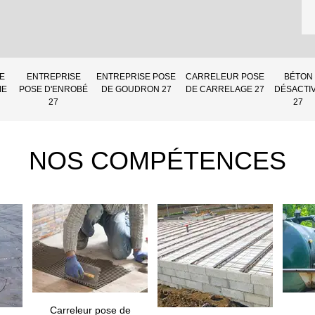
E
ENTREPRISE
ENTREPRISE POSE
CARRELEUR POSE
BÉTON
IE
POSE D'ENROBÉ
DE GOUDRON 27
DE CARRELAGE 27
DÉSACTI
27
27
NOS COMPÉTENCES
Carreleur pose de