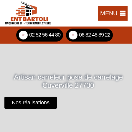
MENU
02 52 56 44 80
06 82 48 89 22
Artisan carreleur pose de carrelage
Cuverville 27700
Nos réalisations