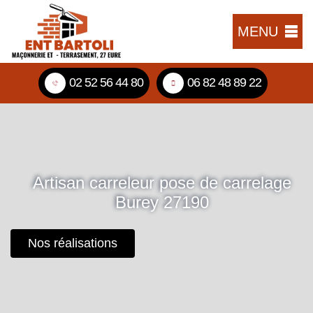
MENU
02 52 56 44 80
06 82 48 89 22
Artisan carreleur pose de carrelage
Burey 27190
Nos réalisations