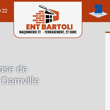
9 22
pose de
 Damville