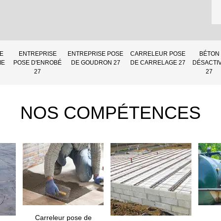
E
ENTREPRISE
ENTREPRISE POSE
CARRELEUR POSE
BÉTON
IE
POSE D'ENROBÉ
DE GOUDRON 27
DE CARRELAGE 27
DÉSACTI
27
27
NOS COMPÉTENCES
Carreleur pose de