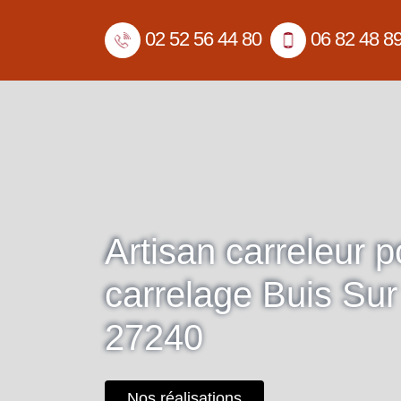
02 52 56 44 80
06 82 48 8
Artisan carreleur 
carrelage Buis Sur
27240
Nos réalisations