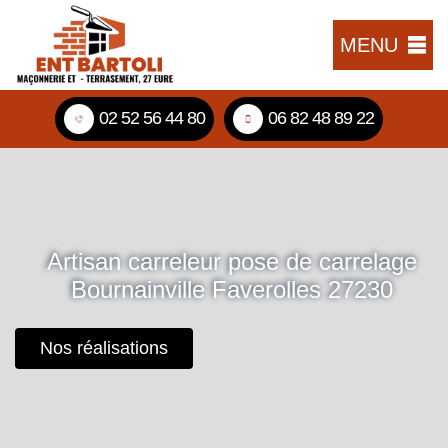
MENU
02 52 56 44 80
06 82 48 89 22
Artisan carreleur pose de carrelage
Bournainville Faverolles 27230
Nos réalisations