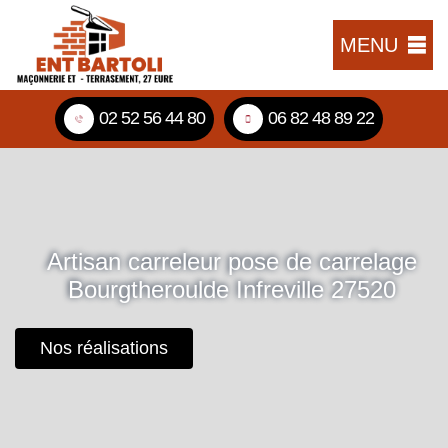
MENU
02 52 56 44 80
06 82 48 89 22
Artisan carreleur pose de carrelage
Bourgtheroulde Infreville 27520
Nos réalisations