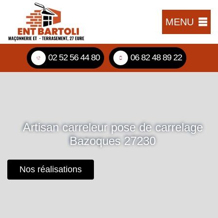
MENU
02 52 56 44 80
06 82 48 89 22
Artisan carreleur pose de carrelage
Bazoques 27230
Nos réalisations