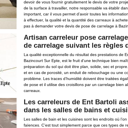
devoir de vous fournir gratuitement le devis de votre proj
de la surface à travailler, notre responsable va établir da
important, car il vous permet d’avoir toutes les information
à effectuer, la qualité et la quantité des carreaux à acheter
pas à demander votre devis de pose de carrelage à Bazin
Artisan carreleur pose carrelage
de carrelage suivant les règles d
La qualité exceptionnelle du résultat des prestations de E
Bazincourt Sur Epte, est le fruit d’une technique bien ma
préparation du sol qui doit être plan, solide, sec et propr
et en cas de porosité, un enduit de rebouchage ou une c
problème. Les traces d’humidité doivent être traitées égal
de pose et il utilise des croisillons par un carrelage bien a
carreaux.
Les carreleurs de Ent Bartoli as
dans les salles de bains et cuis
Les salles de bain et les cuisines sont les endroits où l’
faïences. C’est tout simplement parce que ces types de r