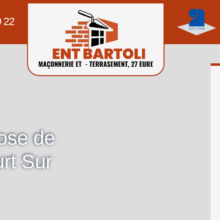
9 22
pose de
rt Sur