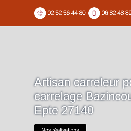
02 52 56 44 80
06 82 48 8
Artisan carreleur 
carrelage Bazincou
Epte 27140
Nos réalisations