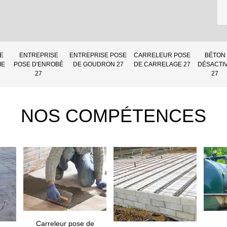
E
ENTREPRISE
ENTREPRISE POSE
CARRELEUR POSE
BÉTON
IE
POSE D'ENROBÉ
DE GOUDRON 27
DE CARRELAGE 27
DÉSACTI
27
27
NOS COMPÉTENCES
Carreleur pose de