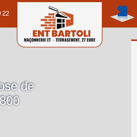
9 22
pose de
7800