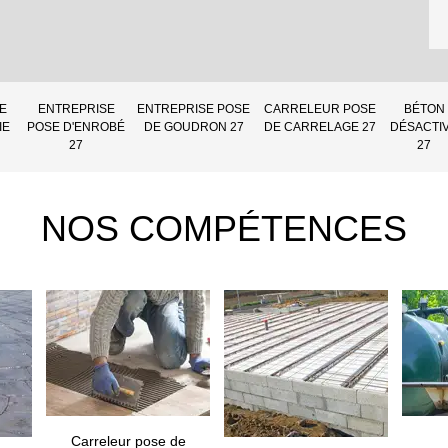
E
ENTREPRISE
ENTREPRISE POSE
CARRELEUR POSE
BÉTON
IE
POSE D'ENROBÉ
DE GOUDRON 27
DE CARRELAGE 27
DÉSACTI
27
27
NOS COMPÉTENCES
Carreleur pose de