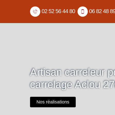
02 52 56 44 80
06 82 48 8
Artisan carreleur 
carrelage Aclou 2
Nos réalisations