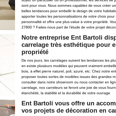
soyez un particulier ou un professionnel, les services de 
sont pour vous. Nous sommes capables de vous créer une 
belles tendances pour embellir le design de votre habitat
apporter toutes les personnalisations de votre choix pour 
personnalité et offre une plus-value à votre propriété. Vo
27800 ? Faites-nous part de l’étude de votre projet décor
Notre entreprise Ent Bartoli di
carrelage très esthétique pour em
propriété
De nos jours, les carrelages suivent les tendances les p
en existe plusieurs modèles qui peuvent vraiment embellir 
bois, à effet pierre naturel, poli, azuré, etc. Chez notre 
proposer toutes sortes de modèles issues des grandes ma
consulter dans notre showroom ou nous contacter en ligne
carrelage, nos carreleurs se feront une joie de vous fourni
étanchéité, la stabilité et la durabilité de votre ouvrage.
Ent Bartoli vous offre un acco
vos projets de décoration en ca